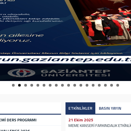
ETKİNLİKLER
BASIN YAYIN
NEMİ DERS PROGRAMI
21 Ekim 2025
MEME KANSERİ FARKINDALIK ETKİNLİ