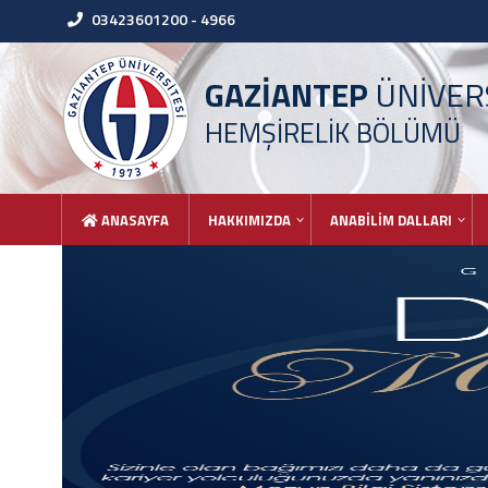
03423601200 - 4966
GAZİANTEP
ÜNİVERS
HEMŞİRELİK BÖLÜMÜ
ANASAYFA
HAKKIMIZDA
ANABİLİM DALLARI