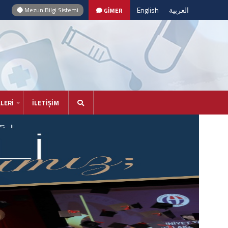
English
العربية
Mezun Bilgi Sistemi
GİMER
LERİ
İLETİŞİM