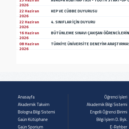
25 Haziran
AVRUPA KOBİ HAFTASI - YOUTH START-UP 
2026
22 Haziran
KEP VE CÜBBE DUYURUSU
2026
22 Haziran
4. SINIFLAR İÇİN DUYURU
2026
16 Haziran
BÜTÜNLEME SINAVI ÇAKIŞAN ÖĞRENCİLERİN 
2026
08 Haziran
TÜRKİYE ÜNİVERSİTE DENEYİM ARAŞTIRMA
2026
Anasayfa
Öğrenci İşleri
Akademik Takvim
Akademik Bilgi Sistemi
Bologna Bilgi Sistemi
Engelli Öğrenci Birimi
Gaün Kütüphane
Bilgi İşlem D. Bşk.
Gaün Sporium
E-Rehber